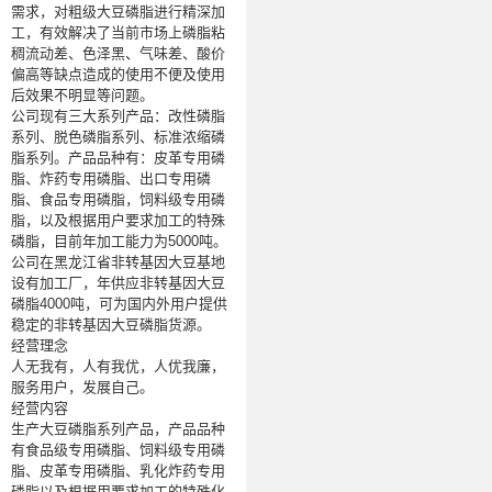
需求，对粗级大豆磷脂进行精深加
工，有效解决了当前市场上磷脂粘
稠流动差、色泽黑、气味差、酸价
偏高等缺点造成的使用不便及使用
后效果不明显等问题。
公司现有三大系列产品：改性磷脂
系列、脱色磷脂系列、标准浓缩磷
脂系列。产品品种有：皮革专用磷
脂、炸药专用磷脂、出口专用磷
脂、食品专用磷脂，饲料级专用磷
脂，以及根据用户要求加工的特殊
磷脂，目前年加工能力为
5000
吨。
公司在黑龙江省非转基因大豆基地
设有加工厂，年供应非转基因大豆
磷脂
4000
吨，可为国内外用户提供
稳定的非转基因大豆磷脂货源。
经营理念
人无我有，人有我优，人优我廉，
服务用户，发展自己。
经营内容
生产大豆磷脂系列产品，产品品种
有食品级专用磷脂、饲料级专用磷
脂、皮革专用磷脂、乳化炸药专用
磷脂以及根据用要求加工的特殊化