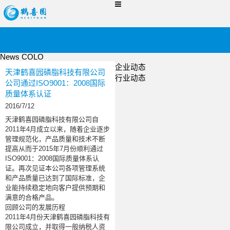
News COLO
企业动态
天津鹤喜园磷脂科技有限公司
行业动态
公司通过ISO9001：2008国际
质量体系认证
2016/7/12
天津鹤喜园磷脂科技有限公司自
2011
年
4
月成立以来，随着企业逐步
管理规范化，产品质量和技术不断
提高从而
于
2015
年
7
月份顺利通过
ISO9001
：
2008
国际质量体系认
证。
再次见证本公司各项管理系统
和产品质量已达到了
国际标准，
企
业能持续稳定地向客户提供预期和
满意的合格产品。
回顾公司的发展历程
2011
年
4
月份天津鹤喜园磷脂科技有
限公司成立，并取得一般纳税人资