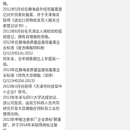
格。
2011
年
5
月份在静海县外经贸备案登
记对外贸易处备案，并于天津海关
取得《进出口货物收发货人报关注
册登记证书》。
2011
年
6
月份在天津出入境检验检疫
局登记，拥有自理报检资格。
2012
年在静海县质量监督局备案企
业标准《复合磷脂饲料粉
Q/12JH5141-201
》
同年末，全年销售额比上年提高一
倍。
2013
年在静海县质量监督局备案企
业标准《改性大豆磷脂（流体）
Q/12JH5204-2013
》
2013
年
4
月份获得《天津市科技型中
小企业》称号。
2013
年年末与四川大学达成协议，
该公司投资，由双方科研人员共同
研究开发大豆磷脂在饲料及工业的
使用功效。
2013
年申报注册本厂企业商标
“
鹤喜
园
”
，并于
2014
年末取得商标注册